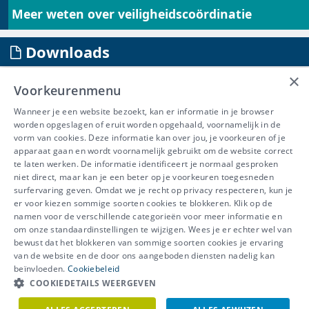
Meer weten over veiligheidscoördinatie
Downloads
×
aanvraag offerte veiligheidscoördinatie en EPB
Voorkeurenmenu
Overzicht toepassing van
Wanneer je een website bezoekt, kan er informatie in je browser
Veiligheidscoördinatie.png
worden opgeslagen of eruit worden opgehaald, voornamelijk in de
Welzijnswet van 4 augustus 1996.pdf
vorm van cookies. Deze informatie kan over jou, je voorkeuren of je
Koninklijk Besluit van 25 januari 2001.pdf
apparaat gaan en wordt voornamelijk gebruikt om de website correct
Getuigenis WZC Ave Maria
te laten werken. De informatie identificeert je normaal gesproken
niet direct, maar kan je een beter op je voorkeuren toegesneden
surfervaring geven. Omdat we je recht op privacy respecteren, kun je
er voor kiezen sommige soorten cookies te blokkeren. Klik op de
namen voor de verschillende categorieën voor meer informatie en
IBEVE maakt deel uit van Groep
om onze standaardinstellingen te wijzigen. Wees je er echter wel van
bewust dat het blokkeren van sommige soorten cookies je ervaring
IDEWE
van de website en de door ons aangeboden diensten nadelig kan
Disclaimer
-
Privacy
-
Cookiebeleid
beïnvloeden.
Cookiebeleid
Meer vragen? Neem
COOKIEDETAILS WEERGEVEN
Contacteer ons
meteen contact op.