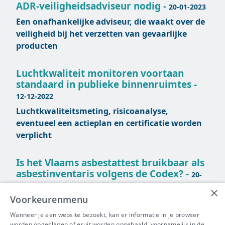
ADR-veiligheidsadviseur nodig -
20-01-2023
Een onafhankelijke adviseur, die waakt over de
veiligheid bij het verzetten van gevaarlijke
producten
Luchtkwaliteit monitoren voortaan
standaard in publieke binnenruimtes -
12-12-2022
Luchtkwaliteitsmeting, risicoanalyse,
eventueel een actieplan en certificatie worden
verplicht
Is het Vlaams asbestattest bruikbaar als
asbestinventaris volgens de Codex? -
20-
12-2022
×
Voorkeurenmenu
De eisen en doelstellingen van het asbestattest
verschillen van een asbestinventaris volgens de
Wanneer je een website bezoekt, kan er informatie in je browser
Codex
worden opgeslagen of eruit worden opgehaald, voornamelijk in de