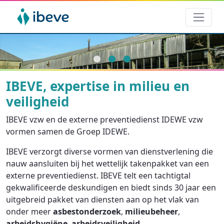
1
2
3
IBEVE, expertise in milieu en
veiligheid
IBEVE vzw en de externe preventiedienst IDEWE vzw
vormen samen de Groep IDEWE.
IBEVE verzorgt diverse vormen van dienstverlening die
nauw aansluiten bij het wettelijk takenpakket van een
externe preventiedienst. IBEVE telt een tachtigtal
gekwalificeerde deskundigen en biedt sinds 30 jaar een
uitgebreid pakket van diensten aan op het vlak van
onder meer
asbestonderzoek
,
milieubeheer
,
arbeidshygiëne
,
arbeidsveiligheid
,