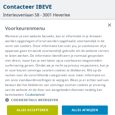
Contacteer IBEVE
Interleuvenlaan 58 - 3001 Heverlee
×
Tel
016/390490
Voorkeurenmenu
info@ibeve.be
Wanneer je een website bezoekt, kan er informatie in je browser
worden opgeslagen of eruit worden opgehaald, voornamelijk in de
asbest@ibeve.be
vorm van cookies. Deze informatie kan over jou, je voorkeuren of je
apparaat gaan en wordt voornamelijk gebruikt om de website correct
Ondernemingsnummer: 0436 612 044
te laten werken. De informatie identificeert je normaal gesproken
niet direct, maar kan je een beter op je voorkeuren toegesneden
surfervaring geven. Omdat we je recht op privacy respecteren, kun je
er voor kiezen sommige soorten cookies te blokkeren. Klik op de
namen voor de verschillende categorieën voor meer informatie en
IBEVE maakt deel uit van Groep
om onze standaardinstellingen te wijzigen. Wees je er echter wel van
bewust dat het blokkeren van sommige soorten cookies je ervaring
IDEWE
van de website en de door ons aangeboden diensten nadelig kan
Disclaimer
-
Privacy
-
Cookiebeleid
beïnvloeden.
Cookiebeleid
Meer vragen? Neem
COOKIEDETAILS WEERGEVEN
Contacteer ons
meteen contact op.
ALLES ACCEPTEREN
ALLES AFWIJZEN