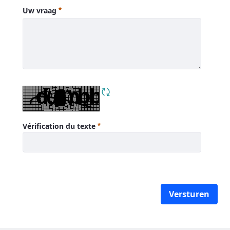
Postcode
Requis
Uw vraag
Uw vraag
Requis
Rafraîchir le CAPTCHA
Vérification du texte
Requis
Versturen