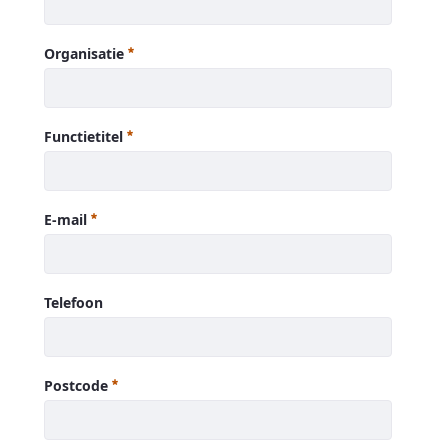
Naam
Requis
Organisatie
Organisatie
Requis
Functietitel
Functietitel
Requis
E-mail
E-mail
Requis
Telefoon
Telefoon
Postcode