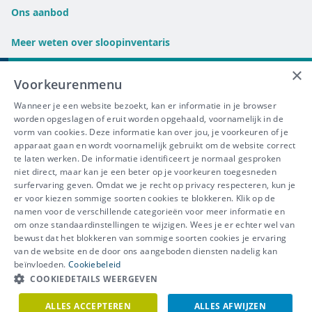
Ons aanbod
Meer weten over sloopinventaris
×
FAQ
Voorkeurenmenu
Wanneer je een website bezoekt, kan er informatie in je browser
Links
worden opgeslagen of eruit worden opgehaald, voornamelijk in de
vorm van cookies. Deze informatie kan over jou, je voorkeuren of je
Tracimat
apparaat gaan en wordt voornamelijk gebruikt om de website correct
Selectief slopen
te laten werken. De informatie identificeert je normaal gesproken
niet direct, maar kan je een beter op je voorkeuren toegesneden
surfervaring geven. Omdat we je recht op privacy respecteren, kun je
er voor kiezen sommige soorten cookies te blokkeren. Klik op de
namen voor de verschillende categorieën voor meer informatie en
IBEVE maakt deel uit van Groep
om onze standaardinstellingen te wijzigen. Wees je er echter wel van
bewust dat het blokkeren van sommige soorten cookies je ervaring
IDEWE
van de website en de door ons aangeboden diensten nadelig kan
Disclaimer
-
Privacy
-
Cookiebeleid
beïnvloeden.
Cookiebeleid
Meer vragen? Neem
COOKIEDETAILS WEERGEVEN
Contacteer ons
meteen contact op.
ALLES ACCEPTEREN
ALLES AFWIJZEN