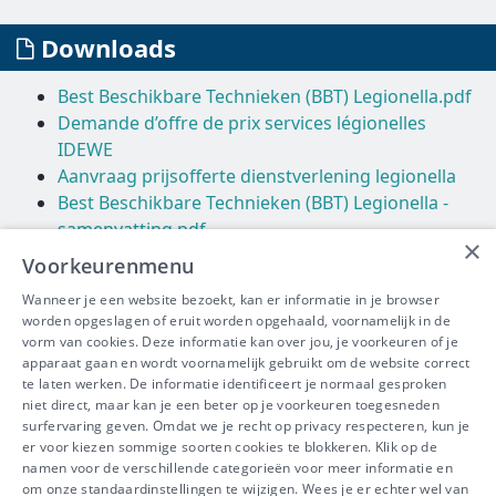
Downloads
Best Beschikbare Technieken (BBT) Legionella.pdf
Demande d’offre de prix services légionelles
IDEWE
Aanvraag prijsofferte dienstverlening legionella
Best Beschikbare Technieken (BBT) Legionella -
samenvatting.pdf
×
Samenvatting Legionellabeheersing.pdf
Voorkeurenmenu
Wanneer je een website bezoekt, kan er informatie in je browser
Links
worden opgeslagen of eruit worden opgehaald, voornamelijk in de
vorm van cookies. Deze informatie kan over jou, je voorkeuren of je
Agentschap Zorg en Gezondheid
apparaat gaan en wordt voornamelijk gebruikt om de website correct
Erkende laboratoria
te laten werken. De informatie identificeert je normaal gesproken
niet direct, maar kan je een beter op je voorkeuren toegesneden
surfervaring geven. Omdat we je recht op privacy respecteren, kun je
er voor kiezen sommige soorten cookies te blokkeren. Klik op de
namen voor de verschillende categorieën voor meer informatie en
IBEVE maakt deel uit van Groep
om onze standaardinstellingen te wijzigen. Wees je er echter wel van