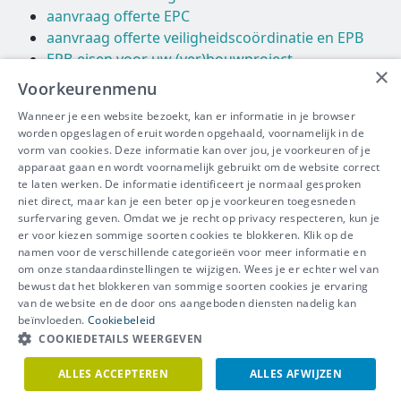
aanvraag offerte EPC
aanvraag offerte veiligheidscoördinatie en EPB
EPB-eisen voor uw (ver)bouwproject
×
Voorkeurenmenu
Links
Wanneer je een website bezoekt, kan er informatie in je browser
worden opgeslagen of eruit worden opgehaald, voornamelijk in de
Vlaams Energie Agentschap
vorm van cookies. Deze informatie kan over jou, je voorkeuren of je
Leefmilieu Brussel
apparaat gaan en wordt voornamelijk gebruikt om de website correct
Energie Wallonie
te laten werken. De informatie identificeert je normaal gesproken
niet direct, maar kan je een beter op je voorkeuren toegesneden
surfervaring geven. Omdat we je recht op privacy respecteren, kun je
er voor kiezen sommige soorten cookies te blokkeren. Klik op de
namen voor de verschillende categorieën voor meer informatie en
IBEVE maakt deel uit van Groep
om onze standaardinstellingen te wijzigen. Wees je er echter wel van
bewust dat het blokkeren van sommige soorten cookies je ervaring
IDEWE
van de website en de door ons aangeboden diensten nadelig kan
Disclaimer
-
Privacy
-
Cookiebeleid
beïnvloeden.
Cookiebeleid
Meer vragen? Neem
COOKIEDETAILS WEERGEVEN
Contacteer ons
meteen contact op.
ALLES ACCEPTEREN
ALLES AFWIJZEN