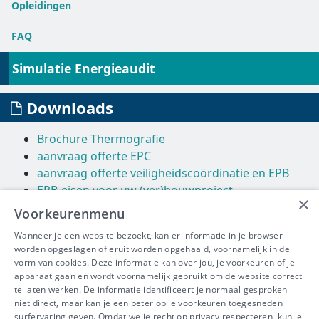
Opleidingen
FAQ
Simulatie Energieaudit
Downloads
Brochure Thermografie
aanvraag offerte EPC
aanvraag offerte veiligheidscoördinatie en EPB
EPB-eisen voor uw (ver)bouwproject
×
Voorkeurenmenu
Links
Wanneer je een website bezoekt, kan er informatie in je browser
worden opgeslagen of eruit worden opgehaald, voornamelijk in de
Vlaams Energie Agentschap
vorm van cookies. Deze informatie kan over jou, je voorkeuren of je
Leefmilieu Brussel
apparaat gaan en wordt voornamelijk gebruikt om de website correct
Energie Wallonie
te laten werken. De informatie identificeert je normaal gesproken
niet direct, maar kan je een beter op je voorkeuren toegesneden
surfervaring geven. Omdat we je recht op privacy respecteren, kun je