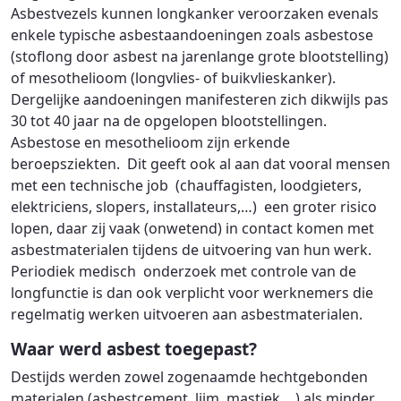
Asbestvezels kunnen longkanker veroorzaken evenals
enkele typische asbestaandoeningen zoals asbestose
(stoflong door asbest na jarenlange grote blootstelling)
of mesothelioom (longvlies- of buikvlieskanker).
Dergelijke aandoeningen manifesteren zich dikwijls pas
30 tot 40 jaar na de opgelopen blootstellingen.
Asbestose en mesothelioom zijn erkende
beroepsziekten. Dit geeft ook al aan dat vooral mensen
met een technische job (chauffagisten, loodgieters,
elektriciens, slopers, installateurs,…) een groter risico
lopen, daar zij vaak (onwetend) in contact komen met
asbestmaterialen tijdens de uitvoering van hun werk.
Periodiek medisch onderzoek met controle van de
longfunctie is dan ook verplicht voor werknemers die
regelmatig werken uitvoeren aan asbestmaterialen.
Waar werd asbest toegepast?
Destijds werden zowel zogenaamde hechtgebonden
materialen (asbestcement, lijm, mastiek,…) als minder