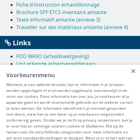
Fiche d'instruction échantillonnage
Brochure SPF ETCS inventaire amiante
Texte informatif amiante (annexe 3)
Travailler sur des matériaux amiante (annexe 4)
Links
FOD WASO (arbeidswetgeving)
Lijst erkende asbestverwijderaars
×
Vlaanderen (milieu, bodem en afval)
Voorkeurenmenu
VITO
Wanneer je een website bezoekt, kan er informatie in je browser
Wallonië (milieu)
worden opgeslagen of eruit worden opgehaald, voornamelijk in de
Brussels Hoofdstedelijk Gewest (milieu)
vorm van cookies. Deze informatie kan over jou, je voorkeuren of je
FOD Volksgezondheid
apparaat gaan en wordt voornamelijk gebruikt om de website correct
Constructiv (bouw)
te laten werken. De informatie identificeert je normaal gesproken
niet direct, maar kan je een beter op je voorkeuren toegesneden
surfervaring geven. Omdat we je recht op privacy respecteren, kun je
er voor kiezen sommige soorten cookies te blokkeren. Klik op de
namen voor de verschillende categorieën voor meer informatie en
IBEVE maakt deel uit van Groep
om onze standaardinstellingen te wijzigen. Wees je er echter wel van