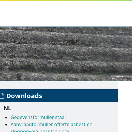
Downloads
NL
Gegevensformulier staal
Aanvraagformulier offerte asbest-en
sloopopvolgingsplan.docx