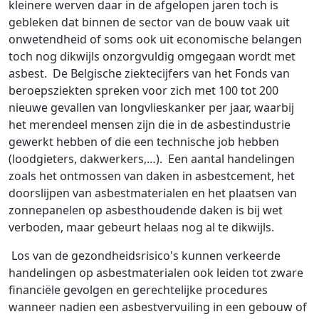
kleinere werven daar in de afgelopen jaren toch is
gebleken dat binnen de sector van de bouw vaak uit
onwetendheid of soms ook uit economische belangen
toch nog dikwijls onzorgvuldig omgegaan wordt met
asbest. De Belgische ziektecijfers van het Fonds van
beroepsziekten spreken voor zich met 100 tot 200
nieuwe gevallen van longvlieskanker per jaar, waarbij
het merendeel mensen zijn die in de asbestindustrie
gewerkt hebben of die een technische job hebben
(loodgieters, dakwerkers,…). Een aantal handelingen
zoals het ontmossen van daken in asbestcement, het
doorslijpen van asbestmaterialen en het plaatsen van
zonnepanelen op asbesthoudende daken is bij wet
verboden, maar gebeurt helaas nog al te dikwijls.
Los van de gezondheidsrisico's kunnen verkeerde
handelingen op asbestmaterialen ook leiden tot zware
financiële gevolgen en gerechtelijke procedures
wanneer nadien een asbestvervuiling in een gebouw of