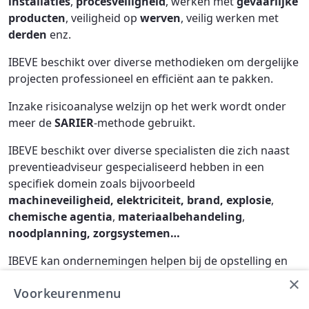
installaties
,
procesveiligheid
, werken met
gevaarlijke
producten
, veiligheid op
werven
, veilig werken met
derden
enz.
IBEVE beschikt over diverse methodieken om dergelijke
projecten professioneel en efficiënt aan te pakken.
Inzake risicoanalyse welzijn op het werk wordt onder
meer de
SARIER
-methode gebruikt.
IBEVE beschikt over diverse specialisten die zich naast
preventieadviseur gespecialiseerd hebben in een
specifiek domein zoals bijvoorbeeld
machineveiligheid, elektriciteit, brand, explosie
,
chemische agentia
,
materiaalbehandeling
,
noodplanning, zorgsystemen…
IBEVE kan ondernemingen helpen bij de opstelling en
implementatie van zorgsystemen zoals
OHSAS
of
VCA
.
×
Voorkeurenmenu