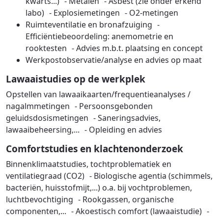
kwarts...) - Metalen - Asbest (zie onder erkend
labo) - Explosiemetingen - O2-metingen
Ruimteventilatie en bronafzuiging -
Efficiëntiebeoordeling: anemometrie en
rooktesten - Advies m.b.t. plaatsing en concept
Werkpostobservatie/analyse en advies op maat
Lawaaistudies op de werkplek
Opstellen van lawaaikaarten/frequentieanalyses /
nagalmmetingen - Persoonsgebonden
geluidsdosismetingen - Saneringsadvies,
lawaaibeheersing,... - Opleiding en advies
Comfortstudies en klachtenonderzoek
Binnenklimaatstudies, tochtproblematiek en
ventilatiegraad (CO2) - Biologische agentia (schimmels,
bacteriën, huisstofmijt,...) o.a. bij vochtproblemen,
luchtbevochtiging - Rookgassen, organische
componenten,... - Akoestisch comfort (lawaaistudie) -