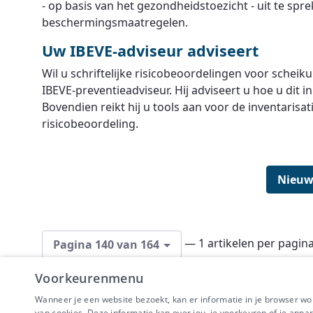
- op basis van het gezondheidstoezicht - uit te spr
beschermingsmaatregelen.
Uw IBEVE-adviseur adviseert
Wil u schriftelijke risicobeoordelingen voor scheik
IBEVE-preventieadviseur. Hij adviseert u hoe u dit 
Bovendien reikt hij u tools aan voor de inventarisat
risicobeoordeling.
Nieuw
— 1 artikelen per pagin
Pagina 140 van 164
Voorkeurenmenu
Wanneer je een website bezoekt, kan er informatie in je browser w
van cookies. Deze informatie kan over jou, je voorkeuren of je appa