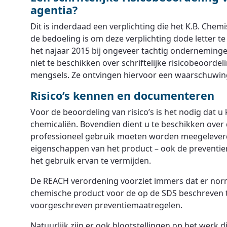
agentia?
Dit is inderdaad een verplichting die het K.B. Chemi
de bedoeling is om deze verplichting dode letter t
het najaar 2015 bij ongeveer tachtig ondernemin
niet te beschikken over schriftelijke risicobeoord
mengsels. Ze ontvingen hiervoor een waarschuwing
Risico’s kennen en documenteren
Voor de beoordeling van risico’s is het nodig dat 
chemicaliën. Bovendien dient u te beschikken over
professioneel gebruik moeten worden meegeleverd.
eigenschappen van het product – ook de preventiem
het gebruik ervan te vermijden.
De REACH verordening voorziet immers dat er norm
chemische product voor de op de SDS beschreven t
voorgeschreven preventiemaatregelen.
Natuurlijk zijn er ook blootstellingen op het werk 