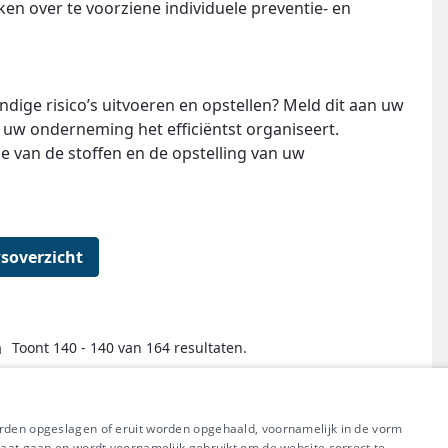
eken over te voorziene individuele preventie- en
undige risico’s uitvoeren en opstellen? Meld dit aan uw
in uw onderneming het efficiëntst organiseert.
ie van de stoffen en de opstelling van uw
soverzicht
a
Toont 140 - 140 van 164 resultaten.
← Eerste
Vorige
Volgende
Laatste →
orden opgeslagen of eruit worden opgehaald, voornamelijk in de vorm
raat gaan en wordt voornamelijk gebruikt om de website correct te