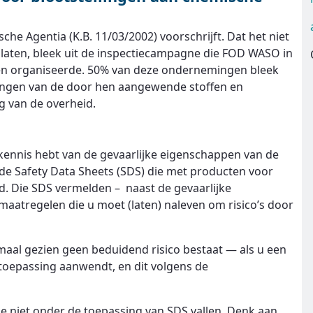
sche Agentia (K.B. 11/03/2002) voorschrijft. Dat het niet
e laten, bleek uit de inspectiecampagne die FOD WASO in
gen organiseerde. 50% van deze ondernemingen bleek
elingen van de door hen aangewende stoffen en
 van de overheid.
u kennis hebt van de gevaarlijke eigenschappen van de
 de Safety Data Sheets (SDS) die met producten voor
 Die SDS vermelden – naast de gevaarlijke
aatregelen die u moet (laten) naleven om risico’s door
aal gezien geen beduidend risico bestaat — als u een
oepassing aanwendt, en dit volgens de
die niet onder de toepassing van SDS vallen. Denk aan