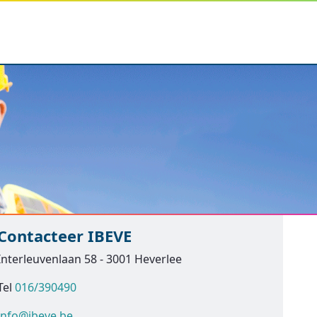
Contacteer IBEVE
Interleuvenlaan 58 - 3001 Heverlee
Tel
016/390490
info@ibeve.be