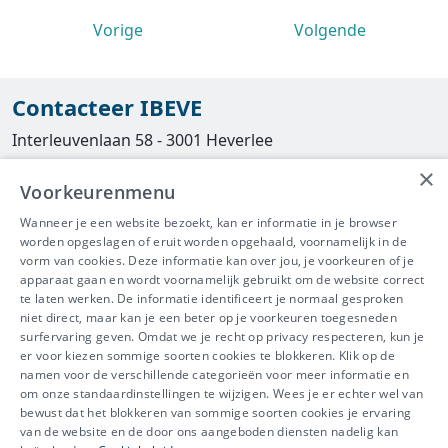
Vorige
Volgende
Contacteer IBEVE
Interleuvenlaan 58 - 3001 Heverlee
×
Tel
016/390490
Voorkeurenmenu
info@ibeve.be
Wanneer je een website bezoekt, kan er informatie in je browser
worden opgeslagen of eruit worden opgehaald, voornamelijk in de
asbest@ibeve.be
vorm van cookies. Deze informatie kan over jou, je voorkeuren of je
apparaat gaan en wordt voornamelijk gebruikt om de website correct
Ondernemingsnummer: 0436 612 044
te laten werken. De informatie identificeert je normaal gesproken
niet direct, maar kan je een beter op je voorkeuren toegesneden
surfervaring geven. Omdat we je recht op privacy respecteren, kun je
er voor kiezen sommige soorten cookies te blokkeren. Klik op de
namen voor de verschillende categorieën voor meer informatie en
IBEVE maakt deel uit van Groep
om onze standaardinstellingen te wijzigen. Wees je er echter wel van
bewust dat het blokkeren van sommige soorten cookies je ervaring
IDEWE
van de website en de door ons aangeboden diensten nadelig kan
Disclaimer
-
Privacy
-
Cookiebeleid