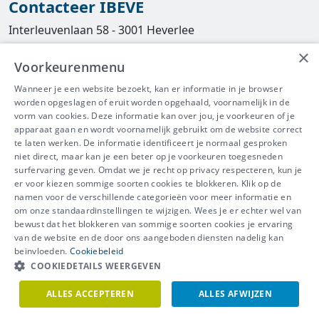
Contacteer IBEVE
Interleuvenlaan 58 - 3001 Heverlee
×
Tel
016/390490
Voorkeurenmenu
info@ibeve.be
Wanneer je een website bezoekt, kan er informatie in je browser
worden opgeslagen of eruit worden opgehaald, voornamelijk in de
asbest@ibeve.be
vorm van cookies. Deze informatie kan over jou, je voorkeuren of je
apparaat gaan en wordt voornamelijk gebruikt om de website correct
Ondernemingsnummer: 0436 612 044
te laten werken. De informatie identificeert je normaal gesproken
niet direct, maar kan je een beter op je voorkeuren toegesneden
surfervaring geven. Omdat we je recht op privacy respecteren, kun je
er voor kiezen sommige soorten cookies te blokkeren. Klik op de
namen voor de verschillende categorieën voor meer informatie en
IBEVE maakt deel uit van Groep
om onze standaardinstellingen te wijzigen. Wees je er echter wel van
bewust dat het blokkeren van sommige soorten cookies je ervaring
IDEWE
van de website en de door ons aangeboden diensten nadelig kan
Disclaimer
-
Privacy
-
Cookiebeleid
beïnvloeden.
Cookiebeleid
Meer vragen? Neem
COOKIEDETAILS WEERGEVEN
Contacteer ons
meteen contact op.
ALLES ACCEPTEREN
ALLES AFWIJZEN