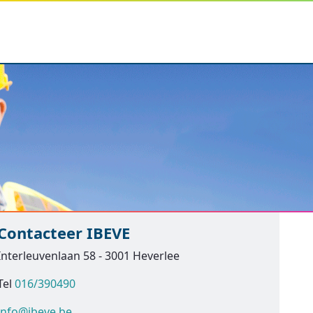
Contacteer IBEVE
Interleuvenlaan 58 - 3001 Heverlee
Tel
016/390490
info@ibeve.be