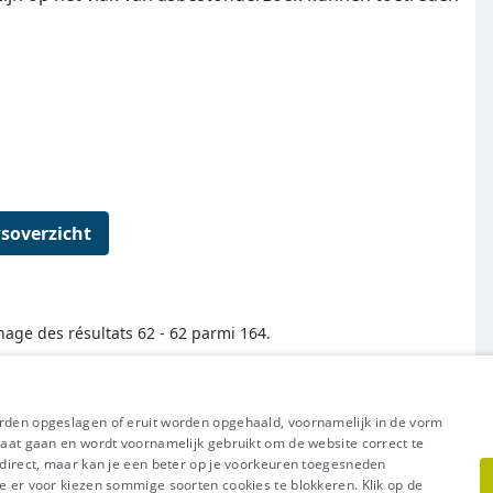
soverzicht
hage des résultats 62 - 62 parmi 164.
← Premier
Précédent
Suivant
Dernier →
orden opgeslagen of eruit worden opgehaald, voornamelijk in de vorm
raat gaan en wordt voornamelijk gebruikt om de website correct te
t direct, maar kan je een beter op je voorkeuren toegesneden
e er voor kiezen sommige soorten cookies te blokkeren. Klik op de