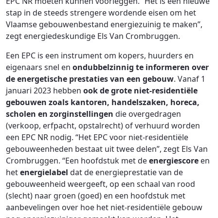
EPC NR moeten kunnen voorleggen. “Het is een nieuwe
stap in de steeds strengere wordende eisen om het
Vlaamse gebouwenbestand energiezuinig te maken”,
zegt energiedeskundige Els Van Crombruggen.
Een EPC is een instrument om kopers, huurders en
eigenaars snel en
ondubbelzinnig te informeren over
de energetische prestaties van een gebouw
. Vanaf 1
januari 2023 hebben
ook de grote niet-residentiële
gebouwen zoals kantoren, handelszaken, horeca,
scholen en zorginstellingen
die overgedragen
(verkoop, erfpacht, opstalrecht) of verhuurd worden
een EPC NR nodig. “Het EPC voor niet-residentiële
gebouweenheden bestaat uit twee delen”, zegt Els Van
Crombruggen. “Een hoofdstuk met de
energiescore
en
het
energielabel
dat de energieprestatie van de
gebouweenheid weergeeft, op een schaal van rood
(slecht) naar groen (goed) en een hoofdstuk met
aanbevelingen over hoe het niet-residentiële gebouw