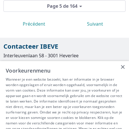
Page 5 de 164
Précédent
Suivant
Contacteer IBEVE
Interleuvenlaan 58 - 3001 Heverlee
×
Tel
016/390490
Voorkeurenmenu
info@ibeve.be
Wanneer je een website bezoekt, kan er informatie in je browser
worden opgeslagen of eruit worden opgehaald, voornamelijk in de
asbest@ibeve.be
vorm van cookies. Deze informatie kan over jou, je voorkeuren of je
apparaat gaan en wordt voornamelijk gebruikt om de website correct
Ondernemingsnummer: 0436 612 044
te laten werken. De informatie identificeert je normaal gesproken
niet direct, maar kan je een beter op je voorkeuren toegesneden
surfervaring geven. Omdat we je recht op privacy respecteren, kun je
er voor kiezen sommige soorten cookies te blokkeren. Klik op de
namen voor de verschillende categorieën voor meer informatie en
IBEVE maakt deel uit van Groep
om onze standaardinstellingen te wijzigen. Wees je er echter wel van