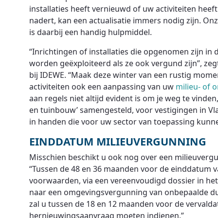
installaties heeft vernieuwd of uw activiteiten hee
nadert, kan een actualisatie immers nodig zijn. On
is daarbij een handig hulpmiddel.
“Inrichtingen of installaties die opgenomen zijn in d
worden geëxploiteerd als ze ook vergund zijn”, zeg
bij IDEWE. “Maak deze winter van een rustig mome
activiteiten ook een aanpassing van uw
milieu- of
aan regels niet altijd evident is om je weg te vinde
en tuinbouw’ samengesteld, voor vestigingen in Vl
in handen die voor uw sector van toepassing kunnen
EINDDATUM MILIEUVERGUNNING
Misschien beschikt u ook nog over een milieuverg
“Tussen de 48 en 36 maanden voor de einddatum v
voorwaarden, via een vereenvoudigd dossier in he
naar een omgevingsvergunning van onbepaalde duur
zal u tussen de 18 en 12 maanden voor de vervald
hernieuwingsaanvraag moeten indienen.”