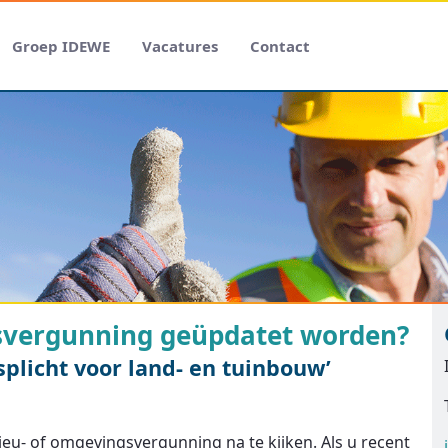
Groep IDEWE
Vacatures
Contact
svergunning geüpdatet worden?
plicht voor land- en tuinbouw’
ieu- of omgevingsvergunning na te kijken. Als u recent