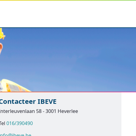
Contacteer IBEVE
Interleuvenlaan 58 - 3001 Heverlee
Tel
016/390490
info@ibeve.be