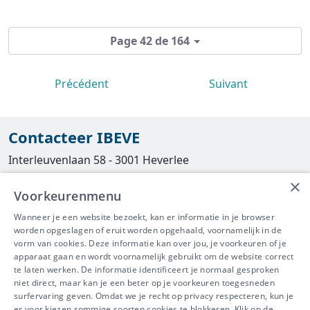
Page 42 de 164
Précédent
Suivant
Contacteer IBEVE
Interleuvenlaan 58 - 3001 Heverlee
×
Tel
016/390490
Voorkeurenmenu
info@ibeve.be
Wanneer je een website bezoekt, kan er informatie in je browser
worden opgeslagen of eruit worden opgehaald, voornamelijk in de
asbest@ibeve.be
vorm van cookies. Deze informatie kan over jou, je voorkeuren of je
apparaat gaan en wordt voornamelijk gebruikt om de website correct
Ondernemingsnummer: 0436 612 044
te laten werken. De informatie identificeert je normaal gesproken
niet direct, maar kan je een beter op je voorkeuren toegesneden
surfervaring geven. Omdat we je recht op privacy respecteren, kun je
er voor kiezen sommige soorten cookies te blokkeren. Klik op de