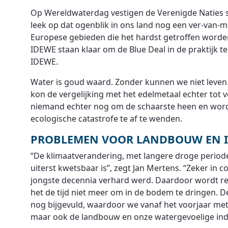
Op Wereldwaterdag vestigen de Verenigde Naties 
leek op dat ogenblik in ons land nog een ver-van-
Europese gebieden die het hardst getroffen word
IDEWE staan klaar om de Blue Deal in de praktijk te
IDEWE.
Water is goud waard. Zonder kunnen we niet leven.
kon de vergelijking met het edelmetaal echter tot
niemand echter nog om de schaarste heen en word
ecologische catastrofe te af te wenden.
PROBLEMEN VOOR LANDBOUW EN I
“De klimaatverandering, met langere droge periode
uiterst kwetsbaar is”, zegt Jan Mertens. “Zeker i
jongste decennia verhard werd. Daardoor wordt rege
het de tijd niet meer om in de bodem te dringen.
nog bijgevuld, waardoor we vanaf het voorjaar met
maar ook de landbouw en onze watergevoelige indu