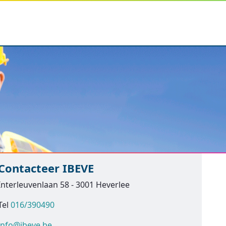
Contacteer IBEVE
Interleuvenlaan 58 - 3001 Heverlee
Tel
016/390490
info@ibeve.be