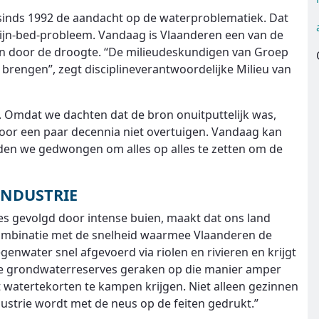
sinds 1992 de aandacht op de waterproblematiek. Dat
mijn-bed-probleem. Vandaag is Vlaanderen een van de
en door de droogte. “De milieudeskundigen van Groep
 brengen”, zegt disciplineverantwoordelijke Milieu van
 Omdat we dachten dat de bron onuitputtelijk was,
 voor een paar decennia niet overtuigen. Vandaag kan
en we gedwongen om alles op alles te zetten om de
NDUSTRIE
s gevolgd door intense buien, maakt dat ons land
n combinatie met de snelheid waarmee Vlaanderen de
nwater snel afgevoerd via riolen en rivieren en krijgt
 De grondwaterreserves geraken op die manier amper
 watertekorten te kampen krijgen. Niet alleen gezinnen
strie wordt met de neus op de feiten gedrukt.”