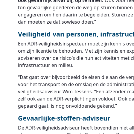
ook gevaarlijk afval bij, op te halen.
Ook voor hen
ton gevaarlijke goederen de weg op sturen binnen
engageren om hen daarin te begeleiden. Sturen ze
dan moeten ze dat sowieso doen.”
Veiligheid van personen, infrastruc
Een ADR-veiligheidsinspecteur moet zijn kennis ov
om zijn licentie te behouden. Met zijn kennis en ex
adviseren over de risico’s die hun activiteiten met
infrastructuur en milieu.
“Dat gaat over bijvoorbeeld de eisen die aan de v
voor het transport en de omslag en de administrati
veiligheidsadviseur Wim Tessens. “Een afzender ma
zelf ook aan de ADR-verplichtingen voldoet. Ook d
gepaard gaat, is nog onvoldoende gekend.”
Gevaarlijke-stoffen-adviseur
De ADR-veiligheidsadviseur heeft bovendien niet all