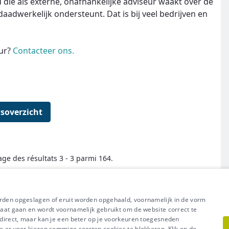
 die als externe, onafhankelijke adviseur waakt over de
daadwerkelijk ondersteunt. Dat is bij veel bedrijven en
eur?
Contacteer ons.
soverzicht
age des résultats 3 - 3 parmi 164.
← Premier
Précédent
Suivant
Dernier →
orden opgeslagen of eruit worden opgehaald, voornamelijk in de vorm
raat gaan en wordt voornamelijk gebruikt om de website correct te
t direct, maar kan je een beter op je voorkeuren toegesneden
e er voor kiezen sommige soorten cookies te blokkeren. Klik op de