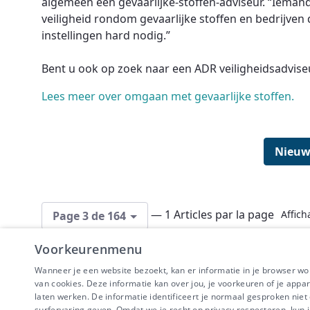
algemeen een gevaarlijke-stoffen-adviseur. “Iemand
veiligheid rondom gevaarlijke stoffen en bedrijven 
instellingen hard nodig.”
Bent u ook op zoek naar een ADR veiligheidsadvis
Lees meer over omgaan met gevaarlijke stoffen.
Nieuw
— 1 Articles par la page
Affich
Page 3 de 164
Voorkeurenmenu
Wanneer je een website bezoekt, kan er informatie in je browser w
van cookies. Deze informatie kan over jou, je voorkeuren of je appa
laten werken. De informatie identificeert je normaal gesproken nie
surfervaring geven. Omdat we je recht op privacy respecteren, kun j