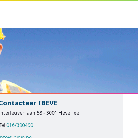
Contacteer IBEVE
Interleuvenlaan 58 - 3001 Heverlee
Tel
016/390490
info@ibeve.be