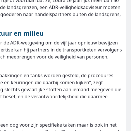
 geldt voortaan dat ze, zodra ze jaarlijks meer dan 50
 de landsgrenzen, een ADR-veiligheidsadviseur moeten
 goederen naar handelspartners buiten de landsgrens,
tuur en milieu
er de ADR-wetgeving om de vijf jaar opnieuw bewijzen
pertise kan hij partners in de transportketen vervolgens
 zich meebrengen voor de veiligheid van personen,
erpakkingen en tanks worden gesteld, de procedures
e en keuringen die daarbij komen kijken”, zegt
g slechts gevaarlijke stoffen aan iemand meegeven die
at besef, en de verantwoordelijkheid die daarmee
een oog voor zijn specifieke taken maar is ook in het