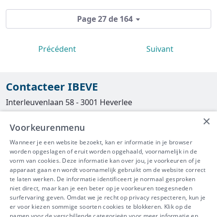
Page 27 de 164
Précédent
Suivant
Contacteer IBEVE
Interleuvenlaan 58 - 3001 Heverlee
×
Tel
016/390490
Voorkeurenmenu
info@ibeve.be
Wanneer je een website bezoekt, kan er informatie in je browser
worden opgeslagen of eruit worden opgehaald, voornamelijk in de
asbest@ibeve.be
vorm van cookies. Deze informatie kan over jou, je voorkeuren of je
apparaat gaan en wordt voornamelijk gebruikt om de website correct
Ondernemingsnummer: 0436 612 044
te laten werken. De informatie identificeert je normaal gesproken
niet direct, maar kan je een beter op je voorkeuren toegesneden
surfervaring geven. Omdat we je recht op privacy respecteren, kun je
er voor kiezen sommige soorten cookies te blokkeren. Klik op de
namen voor de verschillende categorieën voor meer informatie en