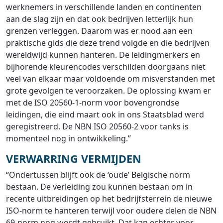
werknemers in verschillende landen en continenten
aan de slag zijn en dat ook bedrijven letterlijk hun
grenzen verleggen. Daarom was er nood aan een
praktische gids die deze trend volgde en die bedrijven
wereldwijd kunnen hanteren. De leidingmerkers en
bijhorende kleurencodes verschilden doorgaans niet
veel van elkaar maar voldoende om misverstanden met
grote gevolgen te veroorzaken. De oplossing kwam er
met de ISO 20560-1-norm voor bovengrondse
leidingen, die eind maart ook in ons Staatsblad werd
geregistreerd. De NBN ISO 20560-2 voor tanks is
momenteel nog in ontwikkeling.”
VERWARRING VERMIJDEN
“Ondertussen blijft ook de ‘oude’ Belgische norm
bestaan. De verleiding zou kunnen bestaan om in
recente uitbreidingen op het bedrijfsterrein de nieuwe
ISO-norm te hanteren terwijl voor oudere delen de NBN
69-norm nog wordt gebruikt. Dat kan echter voor