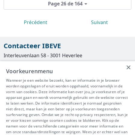
Page 26 de 164
Précédent
Suivant
Contacteer IBEVE
Interleuvenlaan 58 - 3001 Heverlee
×
Tel
016/390490
Voorkeurenmenu
info@ibeve.be
Wanneer je een website bezoekt, kan er informatie in je browser
worden opgeslagen of eruit worden opgehaald, voornamelijk in de
asbest@ibeve.be
vorm van cookies. Deze informatie kan over jou, je voorkeuren of je
apparaat gaan en wordt voornamelijk gebruikt om de website correct
Ondernemingsnummer: 0436 612 044
te laten werken. De informatie identificeert je normaal gesproken
niet direct, maar kan je een beter op je voorkeuren toegesneden
surfervaring geven. Omdat we je recht op privacy respecteren, kun je
er voor kiezen sommige soorten cookies te blokkeren. Klik op de
namen voor de verschillende categorieën voor meer informatie en
IBEVE maakt deel uit van Groep
om onze standaardinstellingen te wijzigen. Wees je er echter wel van