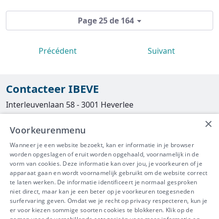
Page 25 de 164
Précédent
Suivant
Contacteer IBEVE
Interleuvenlaan 58 - 3001 Heverlee
×
Tel
016/390490
Voorkeurenmenu
info@ibeve.be
Wanneer je een website bezoekt, kan er informatie in je browser
worden opgeslagen of eruit worden opgehaald, voornamelijk in de
asbest@ibeve.be
vorm van cookies. Deze informatie kan over jou, je voorkeuren of je
apparaat gaan en wordt voornamelijk gebruikt om de website correct
Ondernemingsnummer: 0436 612 044
te laten werken. De informatie identificeert je normaal gesproken
niet direct, maar kan je een beter op je voorkeuren toegesneden
surfervaring geven. Omdat we je recht op privacy respecteren, kun je
er voor kiezen sommige soorten cookies te blokkeren. Klik op de