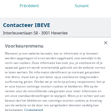
Précédent
Suivant
Contacteer IBEVE
Interleuvenlaan 58 - 3001 Heverlee
×
Tel
016/390490
Voorkeurenmenu
info@ibeve.be
Wanneer je een website bezoekt, kan er informatie in je browser
worden opgeslagen of eruit worden opgehaald, voornamelijk in de
asbest@ibeve.be
vorm van cookies. Deze informatie kan over jou, je voorkeuren of je
apparaat gaan en wordt voornamelijk gebruikt om de website correct
Ondernemingsnummer: 0436 612 044
te laten werken. De informatie identificeert je normaal gesproken
niet direct, maar kan je een beter op je voorkeuren toegesneden
surfervaring geven. Omdat we je recht op privacy respecteren, kun je
er voor kiezen sommige soorten cookies te blokkeren. Klik op de
namen voor de verschillende categorieën voor meer informatie en
IBEVE maakt deel uit van Groep
om onze standaardinstellingen te wijzigen. Wees je er echter wel van
bewust dat het blokkeren van sommige soorten cookies je ervaring
IDEWE
van de website en de door ons aangeboden diensten nadelig kan
Disclaimer
-
Privacy
-
Cookiebeleid
beïnvloeden.
Cookiebeleid