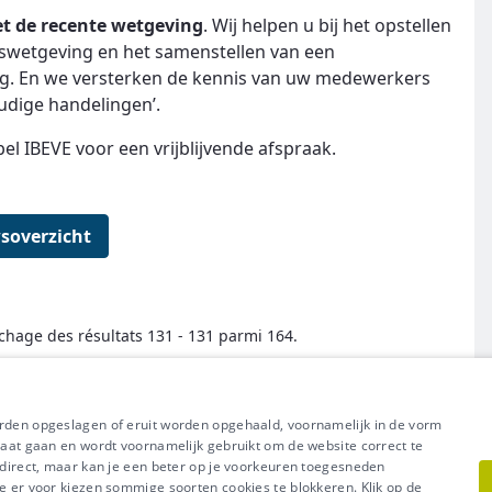
et de recente wetgeving
. Wij helpen u bij het opstellen
idswetgeving en het samenstellen van een
ng. En we versterken de kennis van uw medewerkers
udige handelingen’.
el IBEVE voor een vrijblijvende afspraak.
soverzicht
ichage des résultats 131 - 131 parmi 164.
← Premier
Précédent
Suivant
Dernier →
orden opgeslagen of eruit worden opgehaald, voornamelijk in de vorm
raat gaan en wordt voornamelijk gebruikt om de website correct te
t direct, maar kan je een beter op je voorkeuren toegesneden
e er voor kiezen sommige soorten cookies te blokkeren. Klik op de