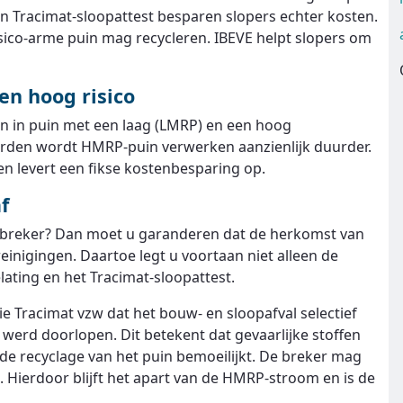
een Tracimat-sloopattest besparen slopers echter kosten.
isico-arme puin mag recycleren. IBEVE helpt slopers om
en hoog risico
n in puin met een laag (LMRP) en een hoog
arden wordt HMRP-puin verwerken aanzienlijk duurder.
n levert een fikse kostenbesparing op.
f
n breker? Dan moet u garanderen dat de herkomst van
treinigingen. Daartoe legt u voortaan niet alleen de
ating en het Tracimat-sloopattest.
e Tracimat vzw dat het bouw- en sloopafval selectief
werd doorlopen. Dit betekent dat gevaarlijke stoffen
t de recyclage van het puin bemoeilijkt. De breker mag
 Hierdoor blijft het apart van de HMRP-stroom en is de