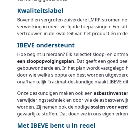
Kwaliteitslabel
Bovendien vergroten zuiverdere LMRP-stromen de
verwerking in meer verfijnde toepassingen. Een at
vertrouwen in de kwaliteit van het product én in de 
IBEVE ondersteunt
Hoe begint u hieraan? Elk selectief sloop- en ontm
een sloopopvolgingsplan
. Dat geeft een goed beel
gebouwonderdelen. In het plan wordt vastgelegd h
door wie welke slooptaken best worden uitgevoerd
onafhankelijk Tracimat-deskundige maakt IBEVE dit
Onze deskundigen maken ook een
asbestinventar
verwijderingstechniek en door wie de asbestverwi
worden. Zij nemen ook de nodige
stalen voor ver
gevaarlijke stoffen. Dat doen we in ons eigen erke
Met IBEVE bent u in regel