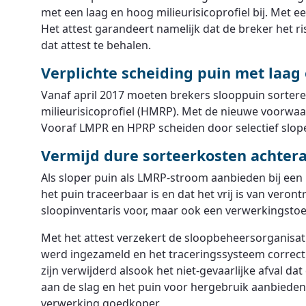
met een laag en hoog milieurisicoprofiel bij. Met 
Het attest garandeert namelijk dat de breker het r
dat attest te behalen.
Verplichte scheiding puin met laag 
Vanaf april 2017 moeten brekers slooppuin sortere
milieurisicoprofiel (HMRP). Met de nieuwe voorwa
Vooraf LMPR en HPRP scheiden door selectief slope
Vermijd dure sorteerkosten achtera
Als sloper puin als LMRP-stroom aanbieden bij ee
het puin traceerbaar is en dat het vrij is van veron
sloopinventaris voor, maar ook een verwerkingstoel
Met het attest verzekert de sloopbeheersorganisati
werd ingezameld en het traceringssysteem correct 
zijn verwijderd alsook het niet-gevaarlijke afval da
aan de slag en het puin voor hergebruik aanbieden.
verwerking goedkoper.