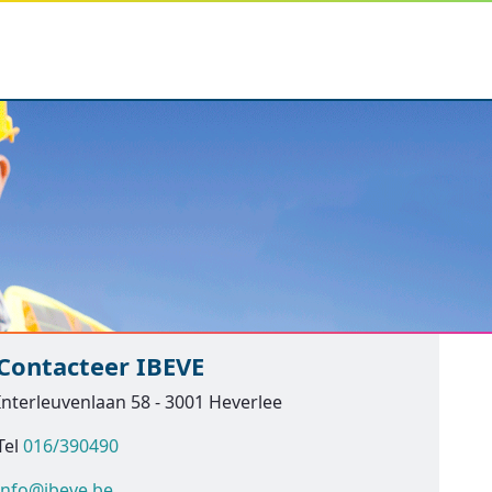
Contacteer IBEVE
Interleuvenlaan 58 - 3001 Heverlee
Tel
016/390490
info@ibeve.be