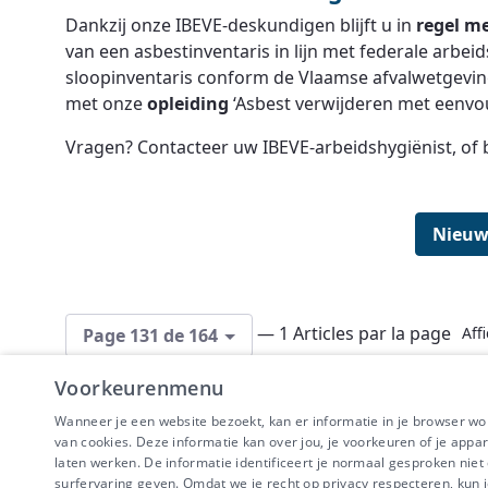
Dankzij onze IBEVE-deskundigen blijft u in
regel m
van een asbestinventaris in lijn met federale arbe
sloopinventaris conform de Vlaamse afvalwetgevi
met onze
opleiding
‘Asbest verwijderen met eenvo
Vragen? Contacteer uw IBEVE-arbeidshygiënist, of b
Nieuw
— 1 Articles par la page
Aff
Page 131 de 164
Voorkeurenmenu
Wanneer je een website bezoekt, kan er informatie in je browser w
van cookies. Deze informatie kan over jou, je voorkeuren of je appa
laten werken. De informatie identificeert je normaal gesproken nie
surfervaring geven. Omdat we je recht op privacy respecteren, kun j