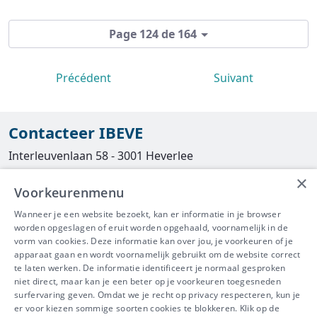
Page 124 de 164
Précédent
Suivant
Contacteer IBEVE
Interleuvenlaan 58 - 3001 Heverlee
×
Tel
016/390490
Voorkeurenmenu
info@ibeve.be
Wanneer je een website bezoekt, kan er informatie in je browser
worden opgeslagen of eruit worden opgehaald, voornamelijk in de
asbest@ibeve.be
vorm van cookies. Deze informatie kan over jou, je voorkeuren of je
apparaat gaan en wordt voornamelijk gebruikt om de website correct
Ondernemingsnummer: 0436 612 044
te laten werken. De informatie identificeert je normaal gesproken
niet direct, maar kan je een beter op je voorkeuren toegesneden
surfervaring geven. Omdat we je recht op privacy respecteren, kun je
er voor kiezen sommige soorten cookies te blokkeren. Klik op de