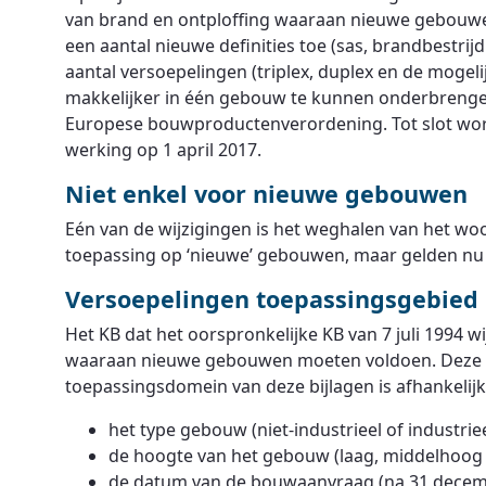
van brand en ontploffing waaraan nieuwe gebouwen
een aantal nieuwe definities toe (sas, brandbestri
aantal versoepelingen (triplex, duplex en de mogelij
makkelijker in één gebouw te kunnen onderbrengen)
Europese bouwproductenverordening. Tot slot wordt 
werking op 1 april 2017.
Niet enkel voor nieuwe gebouwen
Eén van de wijzigingen is het weghalen van het woor
toepassing op ‘nieuwe’ gebouwen, maar gelden nu
Versoepelingen toepassingsgebied
Het KB dat het oorspronkelijke KB van 7 juli 1994 
waaraan nieuwe gebouwen moeten voldoen. Deze vo
toepassingsdomein van deze bijlagen is afhankelijk
het type gebouw (niet-industrieel of industriee
de hoogte van het gebouw (laag, middelhoog
de datum van de bouwaanvraag (na 31 decemb