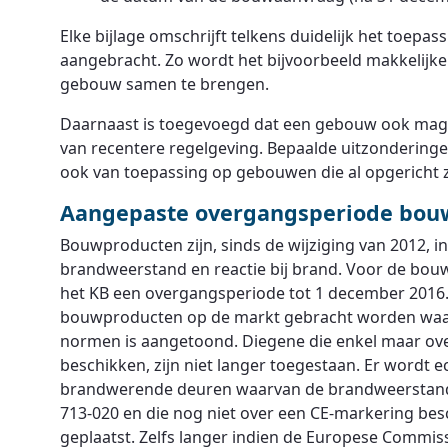
Elke bijlage omschrijft telkens duidelijk het toepas
aangebracht. Zo wordt het bijvoorbeeld makkelijker 
gebouw samen te brengen.
Daarnaast is toegevoegd dat een gebouw ook mag v
van recentere regelgeving. Bepaalde uitzonderingen
ook van toepassing op gebouwen die al opgericht z
Aangepaste overgangsperiode bou
Bouwproducten zijn, sinds de wijziging van 2012, 
brandweerstand en reactie bij brand. Voor de bo
het KB een overgangsperiode tot 1 december 2016
bouwproducten op de markt gebracht worden waa
normen is aangetoond. Diegene die enkel maar ove
beschikken, zijn niet langer toegestaan. Er wordt e
brandwerende deuren waarvan de brandweerstand
713-020 en die nog niet over een CE-markering b
geplaatst. Zelfs langer indien de Europese Commiss