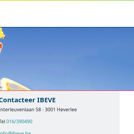
Contacteer IBEVE
Interleuvenlaan 58 - 3001 Heverlee
Tel
016/390490
info@ibeve.be