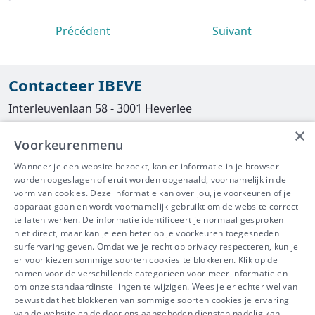
Précédent
Suivant
Contacteer IBEVE
Interleuvenlaan 58 - 3001 Heverlee
×
Tel
016/390490
Voorkeurenmenu
info@ibeve.be
Wanneer je een website bezoekt, kan er informatie in je browser
worden opgeslagen of eruit worden opgehaald, voornamelijk in de
asbest@ibeve.be
vorm van cookies. Deze informatie kan over jou, je voorkeuren of je
apparaat gaan en wordt voornamelijk gebruikt om de website correct
Ondernemingsnummer: 0436 612 044
te laten werken. De informatie identificeert je normaal gesproken
niet direct, maar kan je een beter op je voorkeuren toegesneden
surfervaring geven. Omdat we je recht op privacy respecteren, kun je
er voor kiezen sommige soorten cookies te blokkeren. Klik op de
namen voor de verschillende categorieën voor meer informatie en
IBEVE maakt deel uit van Groep
om onze standaardinstellingen te wijzigen. Wees je er echter wel van
bewust dat het blokkeren van sommige soorten cookies je ervaring
IDEWE
van de website en de door ons aangeboden diensten nadelig kan