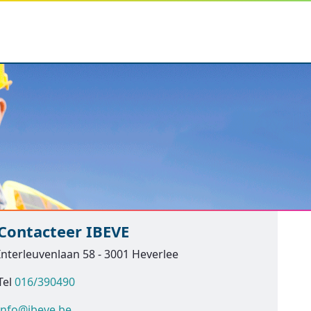
Contacteer IBEVE
Interleuvenlaan 58 - 3001 Heverlee
Tel
016/390490
info@ibeve.be