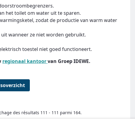
doorstroombegrenzers.
 het toilet om water uit te sparen.
rwarmingsketel, zodat de productie van warm water
 uit wanneer ze niet worden gebruikt.
elektrisch toestel niet goed functioneert.
w
regionaal kantoor
van Groep IDEWE.
soverzicht
ichage des résultats 111 - 111 parmi 164.
← Premier
Précédent
Suivant
Dernier →