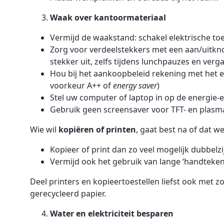
Waak over kantoormateriaal
Vermijd de waakstand: schakel elektrische toes
Zorg voor verdeelstekkers met een aan/uitknop
stekker uit, zelfs tijdens lunchpauzes en verg
Hou bij het aankoopbeleid rekening met het en
voorkeur A++ of
energy saver
)
Stel uw computer of laptop in op de energie-
Gebruik geen screensaver voor TFT- en plasm
Wie wil
kopiëren of printen
, gaat best na of dat we
Kopieer of print dan zo veel mogelijk dubbelzi
Vermijd ook het gebruik van lange ‘handteken
Deel printers en kopieertoestellen liefst ook met z
gerecycleerd papier.
Water en elektriciteit besparen