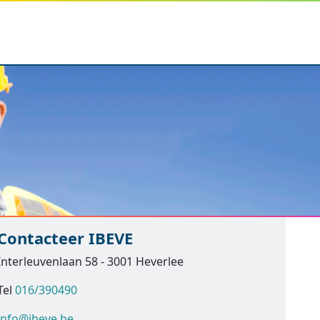
Contacteer IBEVE
Interleuvenlaan 58 - 3001 Heverlee
Tel
016/390490
info@ibeve.be