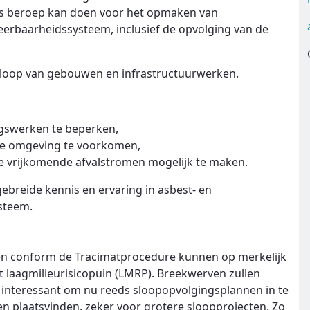
ons beroep kan doen voor het opmaken van
erbaarheidssysteem, inclusief de opvolging van de
 sloop van gebouwen en infrastructuurwerken.
ingswerken te beperken,
 de omgeving te voorkomen,
e vrijkomende afvalstromen mogelijk te maken.
tgebreide kennis en ervaring in asbest- en
ysteem.
pen conform de Tracimatprocedure kunnen op merkelijk
t laagmilieurisicopuin (LMRP). Breekwerven zullen
 interessant om nu reeds sloopopvolgingsplannen in te
en plaatsvinden, zeker voor grotere sloopprojecten. Zo