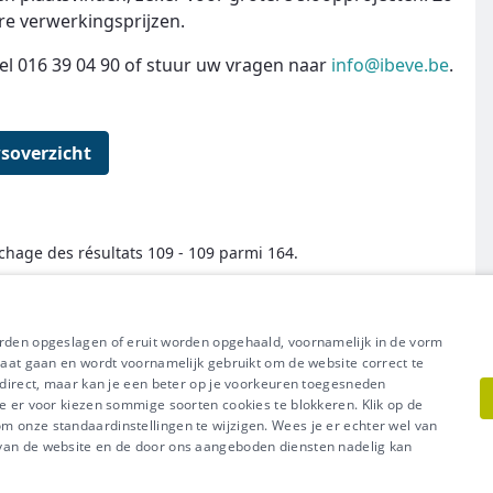
re verwerkingsprijzen.
el 016 39 04 90 of stuur uw vragen naar
info@ibeve.be
.
soverzicht
ichage des résultats 109 - 109 parmi 164.
← Premier
Précédent
Suivant
Dernier →
orden opgeslagen of eruit worden opgehaald, voornamelijk in de vorm
raat gaan en wordt voornamelijk gebruikt om de website correct te
t direct, maar kan je een beter op je voorkeuren toegesneden
e er voor kiezen sommige soorten cookies te blokkeren. Klik op de
l uit van Groep IDEWE
 onze standaardinstellingen te wijzigen. Wees je er echter wel van
Meer vragen? Neem met
acy
-
Cookiebeleid
 van de website en de door ons aangeboden diensten nadelig kan