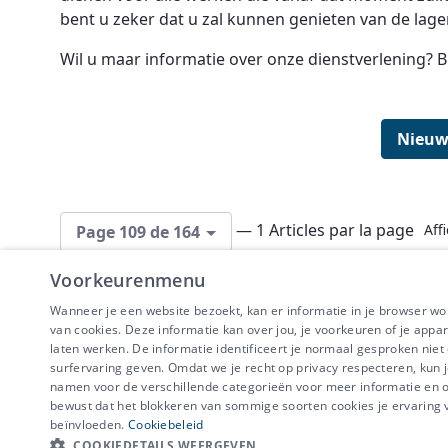
bent u zeker dat u zal kunnen genieten van de lage
Wil u maar informatie over onze dienstverlening? B
Nieuw
— 1 Articles par la page
Aff
Page 109 de 164
Voorkeurenmenu
Wanneer je een website bezoekt, kan er informatie in je browser w
van cookies. Deze informatie kan over jou, je voorkeuren of je appa
laten werken. De informatie identificeert je normaal gesproken nie
surfervaring geven. Omdat we je recht op privacy respecteren, kun j
IBEVE maakt dee
namen voor de verschillende categorieën voor meer informatie en om
Disclaimer
-
Priv
bewust dat het blokkeren van sommige soorten cookies je ervaring
beïnvloeden.
Cookiebeleid
COOKIEDETAILS WEERGEVEN