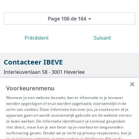
Page 106 de 164
Précédent
Suivant
Contacteer IBEVE
Interleuvenlaan 58 - 3001 Heverlee
×
Tel
016/390490
Voorkeurenmenu
info@ibeve.be
Wanneer je een website bezoekt, kan er informatie in je browser
worden opgeslagen of eruit worden opgehaald, voornamelijk in de
asbest@ibeve.be
vorm van cookies. Deze informatie kan over jou, je voorkeuren of je
apparaat gaan en wordt voornamelijk gebruikt om de website correct
Ondernemingsnummer: 0436 612 044
te laten werken. De informatie identificeert je normaal gesproken
niet direct, maar kan je een beter op je voorkeuren toegesneden
surfervaring geven. Omdat we je recht op privacy respecteren, kun je
er voor kiezen sommige soorten cookies te blokkeren. Klik op de