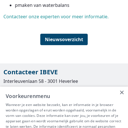
pmaken van waterbalans
Contacteer onze experten voor meer informatie.
Nieuwsoverzicht
Contacteer IBEVE
Interleuvenlaan 58 - 3001 Heverlee
×
Tel
016/390490
Voorkeurenmenu
info@ibeve.be
Wanneer je een website bezoekt, kan er informatie in je browser
worden opgeslagen of eruit worden opgehaald, voornamelijk in de
asbest@ibeve.be
vorm van cookies. Deze informatie kan over jou, je voorkeuren of je
apparaat gaan en wordt voornamelijk gebruikt om de website correct
Ondernemingsnummer: 0436 612 044
te laten werken. De informatie identificeert je normaal gesproken