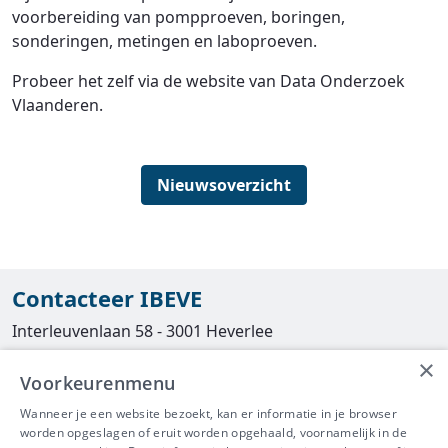
voorbereiding van pompproeven, boringen,
sonderingen, metingen en laboproeven.
Probeer het zelf via de website van Data Onderzoek
Vlaanderen.
Nieuwsoverzicht
Contacteer IBEVE
Interleuvenlaan 58 - 3001 Heverlee
×
Tel
016/390490
Voorkeurenmenu
info@ibeve.be
Wanneer je een website bezoekt, kan er informatie in je browser
worden opgeslagen of eruit worden opgehaald, voornamelijk in de