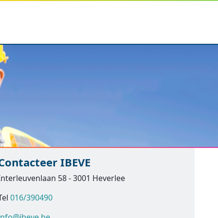
Contacteer IBEVE
Interleuvenlaan 58 - 3001 Heverlee
Tel
016/390490
info@ibeve.be