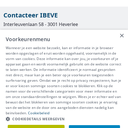
Contacteer IBEVE
Interleuvenlaan 58 - 3001 Heverlee
×
Tel
016/390490
Voorkeurenmenu
info@ibeve.be
Wanneer je een website bezoekt, kan er informatie in je browser
worden opgeslagen of eruit worden opgehaald, voornamelijk in de
asbest@ibeve.be
vorm van cookies. Deze informatie kan over jou, je voorkeuren of je
apparaat gaan en wordt voornamelijk gebruikt om de website correct
Ondernemingsnummer: 0436 612 044
te laten werken. De informatie identificeert je normaal gesproken
niet direct, maar kan je een beter op je voorkeuren toegesneden
surfervaring geven. Omdat we je recht op privacy respecteren, kun je
er voor kiezen sommige soorten cookies te blokkeren. Klik op de
namen voor de verschillende categorieën voor meer informatie en
IBEVE maakt deel uit van Groep
om onze standaardinstellingen te wijzigen. Wees je er echter wel van
bewust dat het blokkeren van sommige soorten cookies je ervaring
IDEWE
van de website en de door ons aangeboden diensten nadelig kan
Disclaimer
-
Privacy
-
Cookiebeleid
beïnvloeden.
Cookiebeleid
Meer vragen? Neem
COOKIEDETAILS WEERGEVEN
Contacteer ons
meteen contact op.