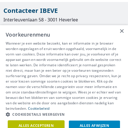
Contacteer IBEVE
Interleuvenlaan 58 - 3001 Heverlee
×
Tel
016/390490
Voorkeurenmenu
info@ibeve.be
Wanneer je een website bezoekt, kan er informatie in je browser
worden opgeslagen of eruit worden opgehaald, voornamelijk in de
asbest@ibeve.be
vorm van cookies. Deze informatie kan over jou, je voorkeuren of je
apparaat gaan en wordt voornamelijk gebruikt om de website correct
Ondernemingsnummer: 0436 612 044
te laten werken. De informatie identificeert je normaal gesproken
niet direct, maar kan je een beter op je voorkeuren toegesneden
surfervaring geven. Omdat we je recht op privacy respecteren, kun je
er voor kiezen sommige soorten cookies te blokkeren. Klik op de
namen voor de verschillende categorieën voor meer informatie en
IBEVE maakt deel uit van Groep
om onze standaardinstellingen te wijzigen. Wees je er echter wel van
bewust dat het blokkeren van sommige soorten cookies je ervaring
IDEWE
van de website en de door ons aangeboden diensten nadelig kan
Disclaimer
-
Privacy
-
Cookiebeleid
beïnvloeden.
Cookiebeleid
Meer vragen? Neem
COOKIEDETAILS WEERGEVEN
Contacteer ons
meteen contact op.
ALLES ACCEPTEREN
ALLES AFWIJZEN