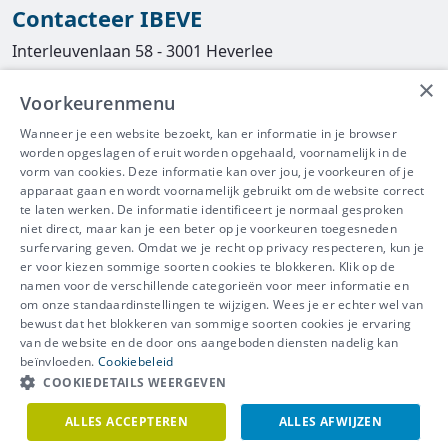
Contacteer IBEVE
Interleuvenlaan 58 - 3001 Heverlee
×
Tel
016/390490
Voorkeurenmenu
info@ibeve.be
Wanneer je een website bezoekt, kan er informatie in je browser
worden opgeslagen of eruit worden opgehaald, voornamelijk in de
asbest@ibeve.be
vorm van cookies. Deze informatie kan over jou, je voorkeuren of je
apparaat gaan en wordt voornamelijk gebruikt om de website correct
Ondernemingsnummer: 0436 612 044
te laten werken. De informatie identificeert je normaal gesproken
niet direct, maar kan je een beter op je voorkeuren toegesneden
surfervaring geven. Omdat we je recht op privacy respecteren, kun je
er voor kiezen sommige soorten cookies te blokkeren. Klik op de
namen voor de verschillende categorieën voor meer informatie en
IBEVE maakt deel uit van Groep
om onze standaardinstellingen te wijzigen. Wees je er echter wel van
bewust dat het blokkeren van sommige soorten cookies je ervaring
IDEWE
van de website en de door ons aangeboden diensten nadelig kan
Disclaimer
-
Privacy
-
Cookiebeleid
beïnvloeden.
Cookiebeleid
Meer vragen? Neem
COOKIEDETAILS WEERGEVEN
Contacteer ons
meteen contact op.
ALLES ACCEPTEREN
ALLES AFWIJZEN