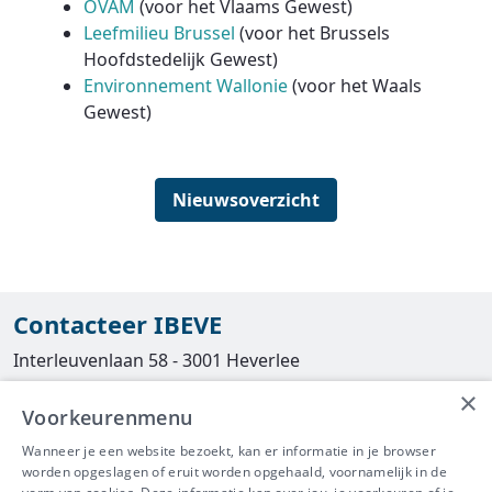
OVAM
(voor het Vlaams Gewest)
Leefmilieu Brussel
(voor het Brussels
Hoofdstedelijk Gewest)
Environnement Wallonie
(voor het Waals
Gewest)
Nieuwsoverzicht
Contacteer IBEVE
Interleuvenlaan 58 - 3001 Heverlee
×
Tel
016/390490
Voorkeurenmenu
info@ibeve.be
Wanneer je een website bezoekt, kan er informatie in je browser
worden opgeslagen of eruit worden opgehaald, voornamelijk in de