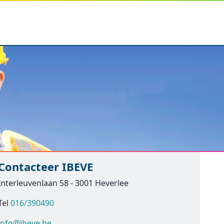
Contacteer IBEVE
Interleuvenlaan 58 - 3001 Heverlee
Tel
016/390490
info@ibeve.be