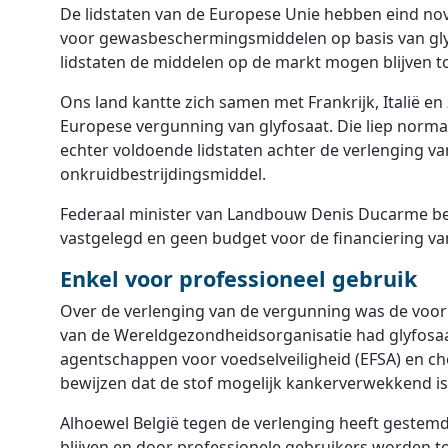
De lidstaten van de Europese Unie hebben eind no
voor gewasbeschermingsmiddelen op basis van glyfo
lidstaten de middelen op de markt mogen blijven t
Ons land kantte zich samen met Frankrijk, Italië en
Europese vergunning van glyfosaat. Die liep norma
echter voldoende lidstaten achter de verlenging v
onkruidbestrijdingsmiddel.
Federaal minister van Landbouw Denis Ducarme betr
vastgelegd en geen budget voor de financiering van
Enkel voor professioneel gebruik
Over de verlenging van de vergunning was de voor
van de Wereldgezondheidsorganisatie had glyfosaa
agentschappen voor voedselveiligheid (EFSA) en 
bewijzen dat de stof mogelijk kankerverwekkend is
Alhoewel België tegen de verlenging heeft gestem
blijven en door professionele gebruikers worden t