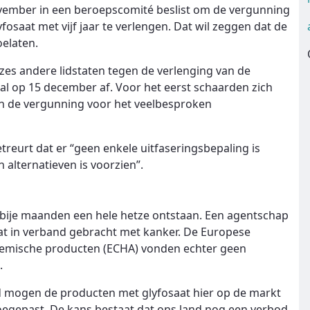
vember in een beroepscomité beslist om de vergunning
saat met vijf jaar te verlengen. Dat wil zeggen dat de
oelaten.
 zes andere lidstaten tegen de verlenging van de
al op 15 december af. Voor het eerst schaarden zich
an de vergunning voor het veelbesproken
eurt dat er “geen enkele uitfaseringsbepaling is
 alternatieven is voorzien”.
bije maanden een hele hetze ontstaan. Een agentschap
t in verband gebracht met kanker. De Europese
chemische producten (ECHA) vonden echter geen
.
d mogen de producten met glyfosaat hier op de markt
oegepast. De kans bestaat dat ons land nog een verbod