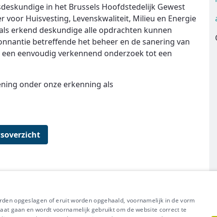
deskundige in het Brussels Hoofdstedelijk Gewest
 voor Huisvesting, Levenskwaliteit, Milieu en Energie
ij als erkend deskundige alle opdrachten kunnen
donnantie betreffende het beheer en de sanering van
n een eenvoudig verkennend onderzoek tot een
lening onder onze erkenning als
soverzicht
orden opgeslagen of eruit worden opgehaald, voornamelijk in de vorm
l uit van Groep IDEWE
raat gaan en wordt voornamelijk gebruikt om de website correct te
Meer vragen? Neem met