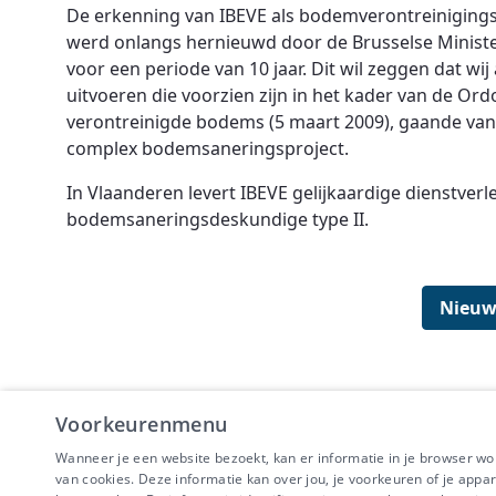
De erkenning van IBEVE als bodemverontreinigings
werd onlangs hernieuwd door de Brusselse Minister
voor een periode van 10 jaar. Dit wil zeggen dat w
uitvoeren die voorzien zijn in het kader van de Or
verontreinigde bodems (5 maart 2009), gaande va
complex bodemsaneringsproject.
In Vlaanderen levert IBEVE gelijkaardige dienstver
bodemsaneringsdeskundige type II.
Nieuw
Voorkeurenmenu
Wanneer je een website bezoekt, kan er informatie in je browser w
IBEVE maakt dee
van cookies. Deze informatie kan over jou, je voorkeuren of je appa