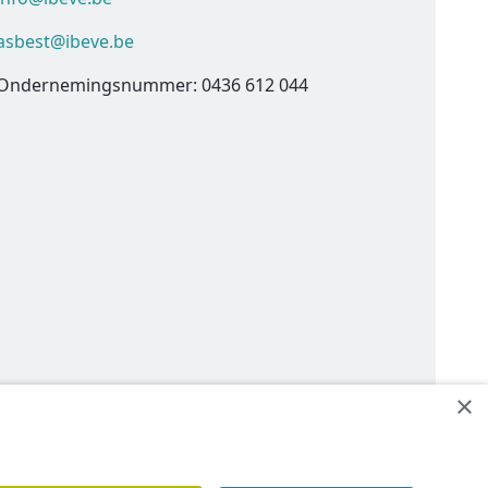
asbest@ibeve.be
Ondernemingsnummer: 0436 612 044
×
een contact op.
Contacteer ons