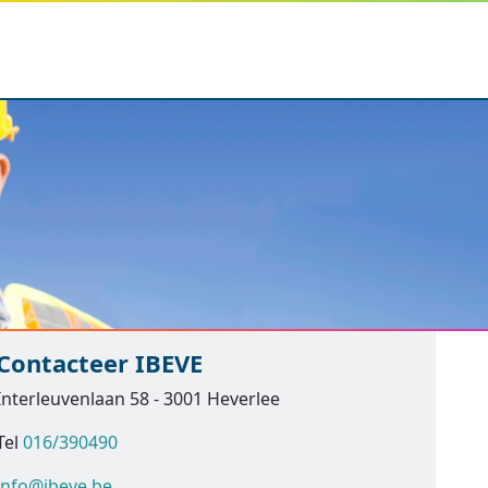
Contacteer IBEVE
Interleuvenlaan 58 - 3001 Heverlee
Tel
016/390490
info@ibeve.be