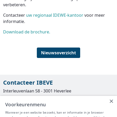
verbeteren.
Contacteer
uw regionaal IDEWE-kantoor
voor meer
informatie.
Download de brochure.
Nieuwsoverzicht
Contacteer IBEVE
Interleuvenlaan 58 - 3001 Heverlee
×
Tel
016/390490
Voorkeurenmenu
info@ibeve.be
Wanneer je een website bezoekt, kan er informatie in je browser