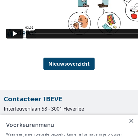
Nieuwsoverzicht
Contacteer IBEVE
Interleuvenlaan 58 - 3001 Heverlee
×
Tel
016/390490
Voorkeurenmenu
info@ibeve.be
Wanneer je een website bezoekt, kan er informatie in je browser