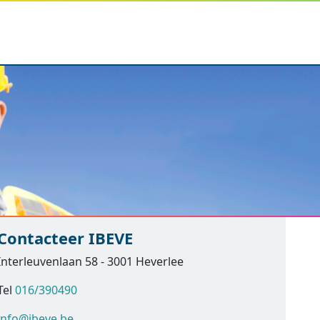
Contacteer IBEVE
Interleuvenlaan 58 - 3001 Heverlee
Tel
016/390490
info@ibeve.be