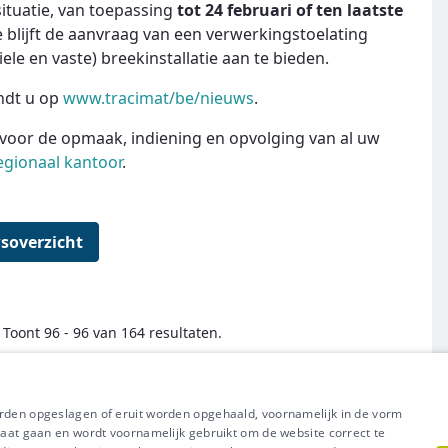
ituatie, van toepassing
tot 24 februari of ten laatste
e blijft de aanvraag van een verwerkingstoelating
ele en vaste) breekinstallatie aan te bieden.
ndt u op
www.tracimat/be/nieuws
.
voor de opmaak, indiening en opvolging van al uw
egionaal kantoor
.
soverzicht
Toont 96 - 96 van 164 resultaten.
← Eerste
Vorige
Volgende
Laatste →
orden opgeslagen of eruit worden opgehaald, voornamelijk in de vorm
raat gaan en wordt voornamelijk gebruikt om de website correct te