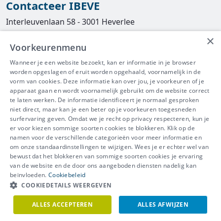
Contacteer IBEVE
Interleuvenlaan 58 - 3001 Heverlee
×
Tel
016/390490
Voorkeurenmenu
info@ibeve.be
Wanneer je een website bezoekt, kan er informatie in je browser
worden opgeslagen of eruit worden opgehaald, voornamelijk in de
asbest@ibeve.be
vorm van cookies. Deze informatie kan over jou, je voorkeuren of je
apparaat gaan en wordt voornamelijk gebruikt om de website correct
Ondernemingsnummer: 0436 612 044
te laten werken. De informatie identificeert je normaal gesproken
niet direct, maar kan je een beter op je voorkeuren toegesneden
surfervaring geven. Omdat we je recht op privacy respecteren, kun je
er voor kiezen sommige soorten cookies te blokkeren. Klik op de
namen voor de verschillende categorieën voor meer informatie en
IBEVE maakt deel uit van Groep
om onze standaardinstellingen te wijzigen. Wees je er echter wel van
bewust dat het blokkeren van sommige soorten cookies je ervaring
IDEWE
van de website en de door ons aangeboden diensten nadelig kan
Disclaimer
-
Privacy
-
Cookiebeleid
beïnvloeden.
Cookiebeleid
Meer vragen? Neem
COOKIEDETAILS WEERGEVEN
Contacteer ons
meteen contact op.
ALLES ACCEPTEREN
ALLES AFWIJZEN