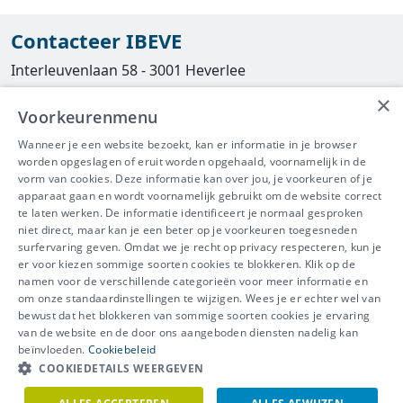
Contacteer IBEVE
Interleuvenlaan 58 - 3001 Heverlee
×
Tel
016/390490
Voorkeurenmenu
info@ibeve.be
Wanneer je een website bezoekt, kan er informatie in je browser
worden opgeslagen of eruit worden opgehaald, voornamelijk in de
asbest@ibeve.be
vorm van cookies. Deze informatie kan over jou, je voorkeuren of je
apparaat gaan en wordt voornamelijk gebruikt om de website correct
Ondernemingsnummer: 0436 612 044
te laten werken. De informatie identificeert je normaal gesproken
niet direct, maar kan je een beter op je voorkeuren toegesneden
surfervaring geven. Omdat we je recht op privacy respecteren, kun je
er voor kiezen sommige soorten cookies te blokkeren. Klik op de
namen voor de verschillende categorieën voor meer informatie en
IBEVE maakt deel uit van Groep
om onze standaardinstellingen te wijzigen. Wees je er echter wel van
bewust dat het blokkeren van sommige soorten cookies je ervaring
IDEWE
van de website en de door ons aangeboden diensten nadelig kan
Disclaimer
-
Privacy
-
Cookiebeleid
beïnvloeden.
Cookiebeleid
Meer vragen? Neem
COOKIEDETAILS WEERGEVEN
Contacteer ons
meteen contact op.