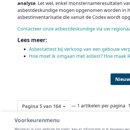
analyse
. Let wel, enkel monsternameresultaten v
asbestdeskundige mogen opgenomen worden in het 
asbestinventarisatie die vanuit de Codex wordt opg
Contacteer onze asbestdeskundige via uw regiona
Lees meer:
Asbestattest bij verkoop van een gebouw ver
Hoe moet ik omgaan met asbest? Hoe maak ik
Nieuw
— 1 artikelen per pagina
Pagina 5 van 164
Voorkeurenmenu
Wanneer je een website bezoekt, kan er informatie in je browser w