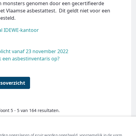
an monsters genomen door een gecertifieerde
Vlaamse asbestattest. Dit geldt niet voor een
esteld.
al IDEWE-kantoor
plicht vanaf 23 november 2022
 een asbestinventaris op?
soverzicht
Toont 5 - 5 van 164 resultaten.
← Eerste
Vorige
Volgende
Laatste →
orden opgeslagen of eruit worden opgehaald, voornamelijk in de vorm