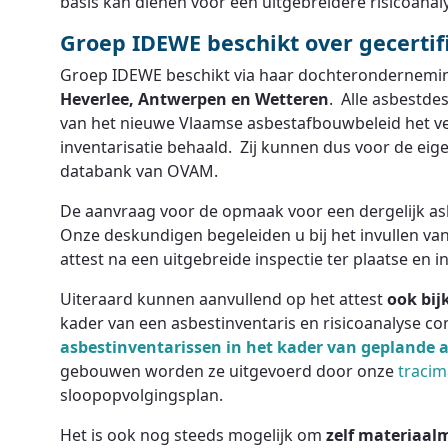
basis kan dienen voor een uitgebreidere risicoanal
Groep IDEWE beschikt over gecerti
Groep IDEWE beschikt via haar dochterondernemin
Heverlee, Antwerpen en Wetteren
. Alle asbestd
van het nieuwe Vlaamse asbestafbouwbeleid het ve
inventarisatie behaald. Zij kunnen dus voor de e
databank van OVAM.
De aanvraag voor de opmaak voor een dergelijk as
Onze deskundigen begeleiden u bij het invullen van
attest na een uitgebreide inspectie ter plaatse en 
Uiteraard kunnen aanvullend op het attest
ook bi
kader van een asbestinventaris en risicoanalyse c
asbestinventarissen in het kader van geplande 
gebouwen worden ze uitgevoerd door onze
traci
sloopopvolgingsplan.
Het is ook nog steeds mogelijk om
zelf materiaal