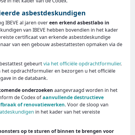
yse in het kader van de Codex.”
fieerde asbestdeskundigen
g IBEVE al jaren over
een erkend asbestlabo in
eskundigen van IBEVE hebben bovendien in het kader
reiste certificaat van erkende asbestdeskundige
igenaar van een gebouw asbestattesten opmaken via de
bestattest gebeurt
via het officiële opdrachtformulier
.
 het opdrachtformulier en bezorgen u het officiële
ingave in de databank.
jkomende onderzoeken
aangevraagd worden in het
onform de Codex of
aanvullende destructieve
afbraak of renovatiewerken
. Voor de sloop van
matdeskundigen
in het kader van het vereiste
monsters op te sturen of binnen te brengen voor