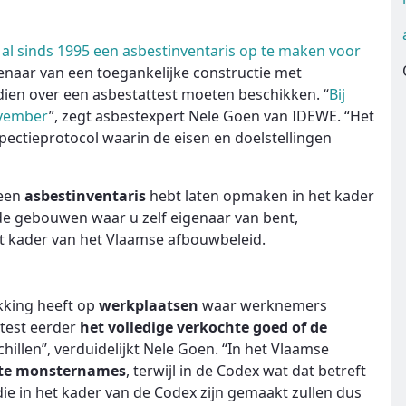
 al sinds 1995 een asbestinventaris op te maken voor
naar van een toegankelijke constructie met
ien over een asbestattest moeten beschikken. “
Bij
november
”, zegt asbestexpert Nele Goen van IDEWE. “Het
ectieprotocol waarin de eisen en doelstellingen
 een
asbestinventaris
hebt laten opmaken in het kader
 de gebouwen waar u zelf eigenaar van bent,
het kader van het Vlaamse afbouwbeleid.
ekking heeft op
werkplaatsen
waar werknemers
ttest eerder
het volledige verkochte goed of de
schillen”, verduidelijkt Nele Goen. “In het Vlaamse
hte monsternames
, terwijl in de Codex wat dat betreft
die in het kader van de Codex zijn gemaakt zullen dus