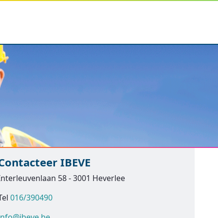
Contacteer IBEVE
Interleuvenlaan 58 - 3001 Heverlee
Tel
016/390490
info@ibeve.be