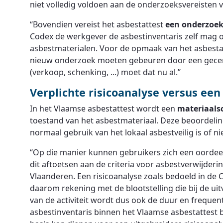
niet volledig voldoen aan de onderzoeksvereisten v
“Bovendien vereist het asbestattest
een onderzoek
Codex de werkgever de asbestinventaris zelf mag o
asbestmaterialen. Voor de opmaak van het asbesta
nieuw onderzoek moeten gebeuren door een gecert
(verkoop, schenking, ...) moet dat nu al.”
Verplichte risicoanalyse versus een
In het Vlaamse asbestattest wordt een
materiaals
toestand van het asbestmateriaal. Deze beoordeling
normaal gebruik van het lokaal asbestveilig is of ni
“Op die manier kunnen gebruikers zich een oorde
dit aftoetsen aan de criteria voor asbestverwijderin
Vlaanderen. Een risicoanalyse zoals bedoeld in de
daarom rekening met de blootstelling die bij de ui
van de activiteit wordt dus ook de duur en frequent
asbestinventaris binnen het Vlaamse asbestattest 