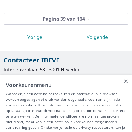
Pagina 39 van 164
Vorige
Volgende
Contacteer IBEVE
Interleuvenlaan 58 - 3001 Heverlee
×
Tel
016/390490
Voorkeurenmenu
info@ibeve.be
Wanneer je een website bezoekt, kan er informatie in je browser
worden opgeslagen of eruit worden opgehaald, voornamelijk in de
asbest@ibeve.be
vorm van cookies. Deze informatie kan over jou, je voorkeuren of je
apparaat gaan en wordt voornamelijk gebruikt om de website correct
Ondernemingsnummer: 0436 612 044
te laten werken. De informatie identificeert je normaal gesproken
niet direct, maar kan je een beter op je voorkeuren toegesneden
surfervaring geven. Omdat we je recht op privacy respecteren, kun je