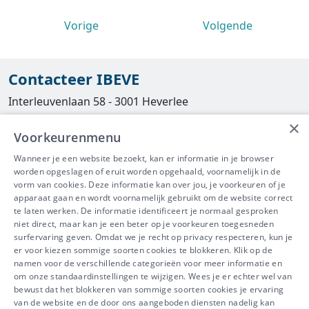
Vorige
Volgende
Contacteer IBEVE
Interleuvenlaan 58 - 3001 Heverlee
×
Tel
016/390490
Voorkeurenmenu
info@ibeve.be
Wanneer je een website bezoekt, kan er informatie in je browser
worden opgeslagen of eruit worden opgehaald, voornamelijk in de
asbest@ibeve.be
vorm van cookies. Deze informatie kan over jou, je voorkeuren of je
apparaat gaan en wordt voornamelijk gebruikt om de website correct
Ondernemingsnummer: 0436 612 044
te laten werken. De informatie identificeert je normaal gesproken
niet direct, maar kan je een beter op je voorkeuren toegesneden
surfervaring geven. Omdat we je recht op privacy respecteren, kun je
er voor kiezen sommige soorten cookies te blokkeren. Klik op de
namen voor de verschillende categorieën voor meer informatie en
IBEVE maakt deel uit van Groep
om onze standaardinstellingen te wijzigen. Wees je er echter wel van
bewust dat het blokkeren van sommige soorten cookies je ervaring
IDEWE
van de website en de door ons aangeboden diensten nadelig kan