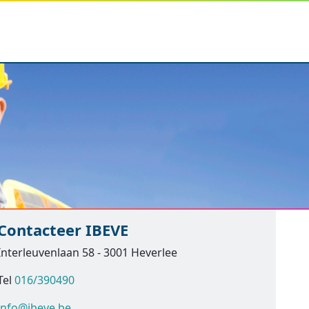
Contacteer IBEVE
Interleuvenlaan 58 - 3001 Heverlee
Tel
016/390490
info@ibeve.be