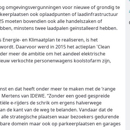
 nog omgevingsvergunningen voor nieuwe of grondig te
keerplaatsen ook oplaadpunten of laadinfrastructuur
2025 moeten bovendien ook alle handelszaken of
ebben, minstens twee laadpalen geïnstalleerd hebben.
 Energie- en Klimaatplan te realiseren, is het
wordt. Daarvoor werd in 2015 het actieplan 'Clean
nder meer de ambitie om het aandeel elektrische
 nieuw verkochte personenwagens koolstofarm zijn,
nst en dat heeft onder meer te maken met de ‘range
Jan Mertens van IDEWE. “Zonder een goed gespreide
ntiële e-rijders de schrik om ergens halverwege
an de kant van de weg te belanden. Vandaar dat de
p alle strategische plaatsen waar bezoekers gedurende
penbare domein maar ook op parkeerplaatsen en garages