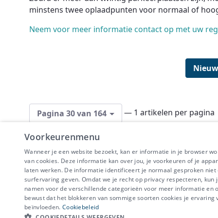
minstens twee oplaadpunten voor normaal of ho
Neem voor meer informatie contact op met uw regi
Nieuw
— 1 artikelen per pagina
Pagina 30 van 164
Voorkeurenmenu
Wanneer je een website bezoekt, kan er informatie in je browser w
van cookies. Deze informatie kan over jou, je voorkeuren of je appa
laten werken. De informatie identificeert je normaal gesproken nie
surfervaring geven. Omdat we je recht op privacy respecteren, kun j
IBEVE maakt dee
namen voor de verschillende categorieën voor meer informatie en om
Disclaimer
-
Priv
bewust dat het blokkeren van sommige soorten cookies je ervaring
beïnvloeden.
Cookiebeleid
COOKIEDETAILS WEERGEVEN