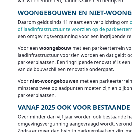
van woonentiteiten, handelszaken en bedrijven.”
WOONGEBOUWEN EN NIET-WOON
Daarom geldt sinds 11 maart een verplichting om
o
of laadinfrastructuur te voorzien op de parkeerte
een omgevingsvergunning voor een ingrijpende re
Voor een
woongebouw
met een parkeerterrein vo
laadinfrastructuur voorzien worden en dat geldt oo
parkeerplaatsen. Een ‘ingrijpende renovatie’ is ee
van de bouwschil een renovatie ondergaat.
Voor
niet-woongebouwen
met een parkeerterrein
minstens twee oplaadpunten moeten zijn en bijkom
parkeerplaatsen.
VANAF 2025 OOK VOOR BESTAAND
Over minder dan vijf jaar worden ook bestaande h
omgevingsvergunning aangevraagd wordt, veronder
Zodra er meer dan twintig parkeerplaatsen zijn, moe