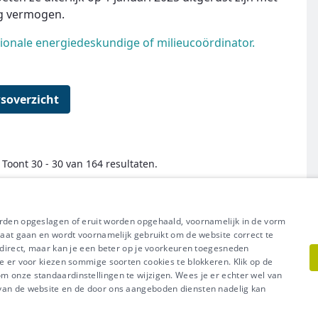
og vermogen.
onale energiedeskundige of milieucoördinator.
soverzicht
Toont 30 - 30 van 164 resultaten.
← Eerste
Vorige
Volgende
Laatste →
orden opgeslagen of eruit worden opgehaald, voornamelijk in de vorm
raat gaan en wordt voornamelijk gebruikt om de website correct te
t direct, maar kan je een beter op je voorkeuren toegesneden
e er voor kiezen sommige soorten cookies te blokkeren. Klik op de
l uit van Groep IDEWE
 onze standaardinstellingen te wijzigen. Wees je er echter wel van
Meer vragen? Neem met
acy
-
Cookiebeleid
 van de website en de door ons aangeboden diensten nadelig kan